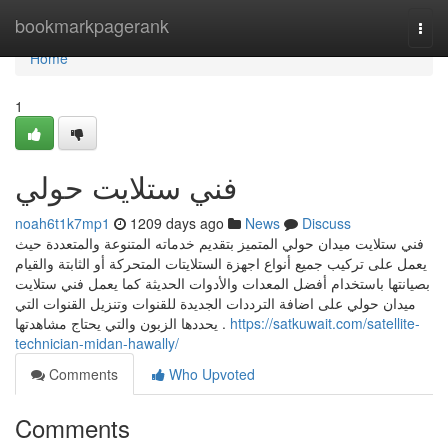
Home
bookmarkpagerank
Togg
navi
Home
1
فني ستلايت حولي
noah6t1k7mp1
1209 days ago
News
Discuss
فني ستلايت ميدان حولي المتميز بتقديم خدماته المتنوعة والمتعددة حيث
يعمل على تركيب جميع أنواع اجهزة الستلايتات المتحركة أو الثابتة والقيام
بصيانتها باستخدام أفضل المعدات والأدوات الحديثة كما يعمل فني ستلايت
ميدان حولي على اضافة الترددات الجديدة للقنوات وتنزيل القنوات التي
يحددها الزبون والتي يحتاج مشاهدتها .
https://satkuwait.com/satellite-
technician-midan-hawally/
Comments
Who Upvoted
Comments