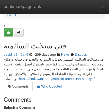
Home
bookmarkpagerank
Togg
navi
Home
1
فني ستلايت السالمية
david1v9m5an5
1209 days ago
News
Discuss
فني ستلايت السالمية المتميز بخدماته المتنوعة والعديد في صيانة واصلاح
ومعالجة الرسيفرات والستلايتات كما يتميز باستيراد أفضل القطع الأجنبية
لتركيبها عوضا عن القطع التالفة والمحروقة , يعمل فني ستلايت السالمية
على تقديم الصيانة الشاملة للرسيفر والستلايت والأطباق الهوائية
والدشات .
https://satkuwait.com/satellite-technician-salmiya/
Comments
Who Upvoted
Comments
Submit a Comment