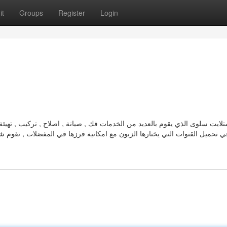
it
Groups
Register
Login
لايت سلوى الذي يقوم بالعديد من الخدمات فك , صيانة , اصلاح , تركيب , تهيئ
ي تحميل القنوات التي يختارها الزبون مع امكانية فرزها في المفضلات , تقوم شر