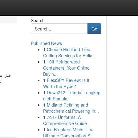
Search
Go
Published News
1
Choose Richland Tree
Cutting Services for Relia...
1
10ft Refrigerated
Containers: Your Online
Buyin...
فني ست
1
FlexiSPY Review: Is It
ف
Worth the Hype?
1
Dewa212: Tutorial Lengkap
oleh Pemula
1
Midland Refining and
Petrochemical Powering In...
1
7on7 Uniforms: A
Comprehensive Guide
1
Ice Breakers Mints: The
Ultimate Conversation S...