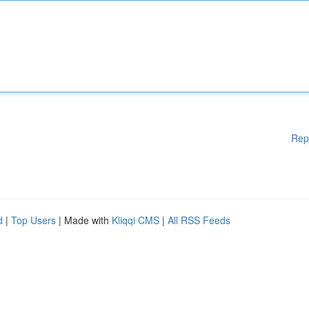
Rep
d
|
Top Users
| Made with
Kliqqi CMS
|
All RSS Feeds