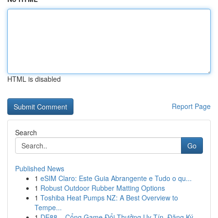
HTML is disabled
Report Page
Search
Go
Published News
1
eSIM Claro: Este Guia Abrangente e Tudo o qu...
1
Robust Outdoor Rubber Matting Options
1
Toshiba Heat Pumps NZ: A Best Overview to
Tempe...
1
DE88 – Cổng Game Đổi Thưởng Uy Tín, Đăng Ký