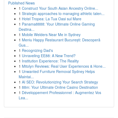
Published News
1
Construct Your South Asian Ancestry Online...
1
Strategic approaches to managing athletic talen...
1
Hotel Tropea: La Tua Oasi sul Mare
1
Panama8888: Your Ultimate Online Gaming
Destina...
1
Mobile Welders Near Me in Sydney
1
Meniu Happy Restaurant București: Descoperă
Gus...
1
Recognizing Dad's
1
Unraveling EE88: A New Trend?
1
Institution Experience: The Reality
1
Mitolyn Reviews: Real User Experiences & Hone...
1
Unwanted Furniture Removal Sydney Helps
Maintai...
1
AI SEO: Revolutionizing Your Search Strategy
1
88m: Your Ultimate Online Casino Destination
1
Développement Professionnel : Augmentez Vos
Lea...