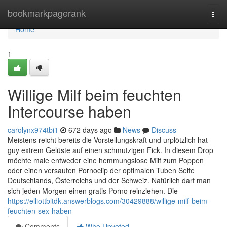
Home
bookmarkpagerank
Togg
navi
Home
1
Willige Milf beim feuchten
Intercourse haben
carolynx974tbi1
672 days ago
News
Discuss
Meistens reicht bereits die Vorstellungskraft und urplötzlich hat
guy extrem Gelüste auf einen schmutzigen Fick. In diesem Drop
möchte male entweder eine hemmungslose Milf zum Poppen
oder einen versauten Pornoclip der optimalen Tuben Seite
Deutschlands, Österreichs und der Schweiz. Natürlich darf man
sich jeden Morgen einen gratis Porno reinziehen. Die
https://elliottbltdk.answerblogs.com/30429888/willige-milf-beim-
feuchten-sex-haben
Comments
Who Upvoted