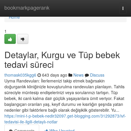
Home
bookmarkpagerank
Togg
navi
Home
1
Detaylar, Kurgu ve Tüp bebek
tedavi süreci
thomask035kgg6
643 days ago
News
Discuss
Uyma Randevuları: İlerlemenizi takip etmek bağırsakin
doğurganlık kliniğinizle kovuşturulma randevuları planlayın. Tahlis
süreciyle müntesip endişelerinizi veya sorularınızı tartışın. Tüp
bebek, iki canlı kalma dair güçlük yaşayanlara ümit veriyor. Fakat
başlangıçarı oranları yaş, keyif durumu ve kısırlığın şeşnda yatan
nedenler gibi faktörlere bağlı olarak değişiklik gösterebilir. Yu...
https://mini-t-p-bebek-nedir32097.get-blogging.com/31292873/ivf-
tedavisi-ile-ilgili-detaylı-notlar
Comments
Who Upvoted