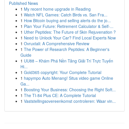
Published News
1
My recent home upgrade in Reading
1
Watch NFL Games: Catch Birds vs. San Fra...
1
How Bitcoin buying and selling alerts do the jo...
1
Plan Your Future: Retirement Calculator & Self-...
1
Uther Peptides: The Future of Skin Rejuvenation ?
1
Need to Unlock Your Car? Find Local Experts Now
1
Ovruxtali: A Comprehensive Review
1
The Power of Research Peptides: A Beginner's
Guide
1
UU88 – Khám Phá Nền Tảng Giải Trí Trực Tuyến
Hi...
1
Gold365 copyright: Your Complete Tutorial
1
hapympo Auto Menang! Situs video game Online
Ga...
1
Boosting Your Business: Choosing the Right Soft...
1
The TI-84 Plus CE: A Complete Tutorial
1
Vaststellingsovereenkomst controleren: Waar vin...