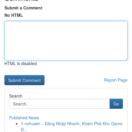
Submit a Comment
No HTML
HTML is disabled
Report Page
Search
Go
Published News
1
nohuwin – Đăng Nhập Nhanh, Khám Phá Kho Game
Đ...