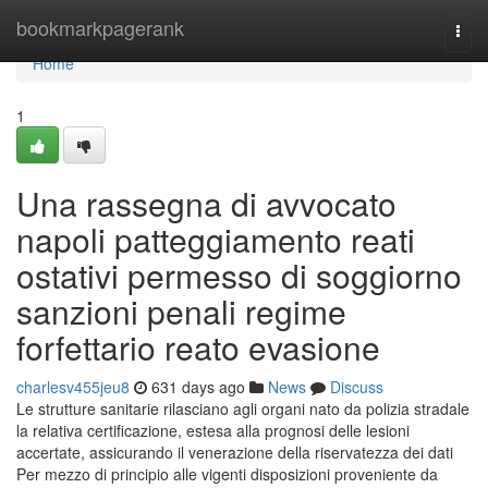
Home
bookmarkpagerank
Togg
navi
Home
1
Una rassegna di avvocato
napoli patteggiamento reati
ostativi permesso di soggiorno
sanzioni penali regime
forfettario reato evasione
charlesv455jeu8
631 days ago
News
Discuss
Le strutture sanitarie rilasciano agli organi nato da polizia stradale
la relativa certificazione, estesa alla prognosi delle lesioni
accertate, assicurando il venerazione della riservatezza dei dati
Per mezzo di principio alle vigenti disposizioni proveniente da