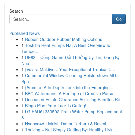
Search
Go
Published News
1
Robust Outdoor Rubber Matting Options
1
Toshiba Heat Pumps NZ: A Best Overview to
Tempe...
1
DE88 – Cổng Game Đổi Thưởng Uy Tín, Đăng Ký
Nha...
1
{Velara Maldives: Your Exceptional Tropical C...
1
Commercial Window Cleaning Reisterstown MD:
Spa...
1
{Arcmira: A In-Depth Look into the Emerging...
1
BBC Watermans: A Heritage of Creative Pursu...
1
Deceased Estate Clearance Assisting Families Re...
1
Bingo Plus: Your Luck is Calling!
1
LG EAU61383502 Drain Water Pump Replacement
&...
1
Nyonya4d Linklist: Daftar Terbaru & Resmi
1
Thriving – Not Simply Getting By: Healthy Livin...