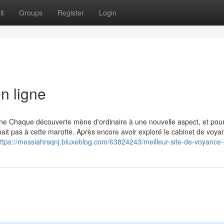
it
Groups
Register
Login
n ligne
s
igne Chaque découverte mène d'ordinaire à une nouvelle aspect, et pou
pait pas à cette marotte. Après encore avoir exploré le cabinet de voya
ttps://messiahrsqnj.bluxeblog.com/63824243/meilleur-site-de-voyance-