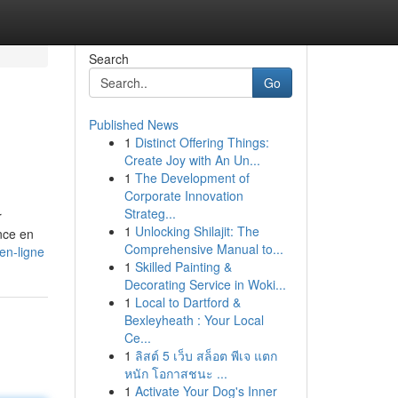
Search
Go
Published News
1
Distinct Offering Things:
Create Joy with An Un...
1
The Development of
Corporate Innovation
Strateg...
r
1
Unlocking Shilajit: The
nce en
Comprehensive Manual to...
en-ligne
1
Skilled Painting &
Decorating Service in Woki...
1
Local to Dartford &
Bexleyheath : Your Local
Ce...
1
ลิสต์ 5 เว็บ สล็อต พีเจ แตก
หนัก โอกาสชนะ ...
1
Activate Your Dog's Inner