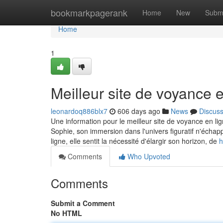
Home
bookmarkpagerank
Home
New
Subm
Home
1
Meilleur site de voyance e
leonardoq886blx7
606 days ago
News
Discus
Une information pour le meilleur site de voyance en l
Sophie, son immersion dans l'univers figuratif n'échap
ligne, elle sentit la nécessité d'élargir son horizon, de
h
Comments
Who Upvoted
Comments
Submit a Comment
No HTML