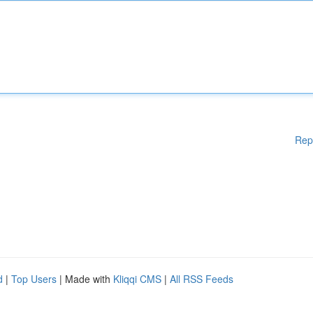
Rep
d
|
Top Users
| Made with
Kliqqi CMS
|
All RSS Feeds