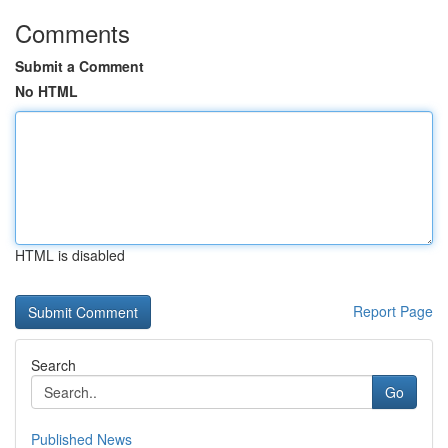
Comments
Submit a Comment
No HTML
HTML is disabled
Report Page
Search
Go
Published News