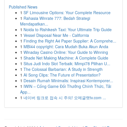
Published News
1
SF Limousine Options: Your Complete Resource
1
Rahasia Winrate 777: Bedah Strategi
Mendapatkan...
1
Noida to Rishikesh Taxi: Your Ultimate Trip Guide
1
Vessel Disposal Near Me - California
1
Finding the Right A4 Paper Supplier: A Comprehe...
1
MBI44 copyright: Cara Mudah Buka Akun Anda
1
Winaday Casino Online: Your Guide to Winning
1
Shade Net Making Machine: A Complete Guide
1
Situs Judi Indo Slot Terbaik: Mimpi78 Pilihan U...
1
The Colossal Barbarian: A Study in Strength
1
AI Song Clips: The Future of Presentation?
1
Desain Rumah Minimalis: Inspirasi Kontemporer...
1
IWIN – Cổng Game Đổi Thưởng Chính Thức, Tải
App...
1
네이버 링크로 접속 시 주의! 오메글랫tv.com ...