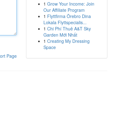
1
Grow Your Income: Join
Our Affiliate Program
1
Flyttfirma Örebro Dina
Lokala Flyttspecialis...
1
Chi Phí Thuê A&T Sky
Garden Mới Nhất
1
Creating My Dressing
Space
ort Page