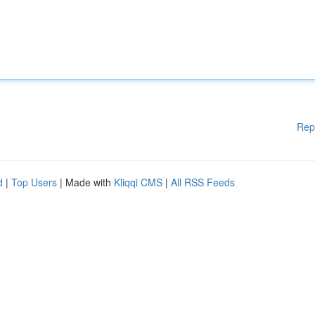
Rep
d
|
Top Users
| Made with
Kliqqi CMS
|
All RSS Feeds