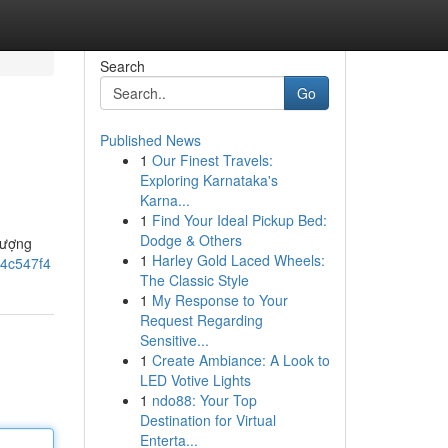
Search
Go
Published News
1
Our Finest Travels:
Exploring Karnataka's
Karna...
1
Find Your Ideal Pickup Bed:
Dodge & Others
lượng
1
Harley Gold Laced Wheels:
34c547f4
The Classic Style
1
My Response to Your
Request Regarding
Sensitive...
1
Create Ambiance: A Look to
LED Votive Lights
1
ndo88: Your Top
Destination for Virtual
Enterta...