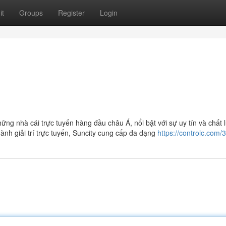
it
Groups
Register
Login
ững nhà cái trực tuyến hàng đầu châu Á, nổi bật với sự uy tín và chất 
ành giải trí trực tuyến, Suncity cung cấp đa dạng
https://controlc.com/