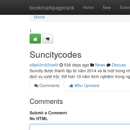
Home
bookmarkpagerank
Home
New
Subm
Home
1
Suncitycodes
elijah2m52owf0
536 days ago
News
Discuss
Suncity được thành lập từ năm 2014 và là một trong nh
dịch vụ vượt trội. Với hơn 10 năm kinh nghiệm trong ng
Comments
Who Upvoted
Comments
Submit a Comment
No HTML