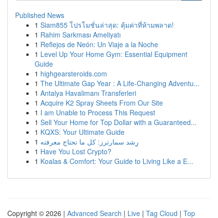
Published News
1
Siam855 โปรโมชั่นล่าสุด: คุ้มค่าที่ห้ามพลาด!
1
Rahim Sarkması Ameliyatı
1
Reflejos de Neón: Un Viaje a la Noche
1
Level Up Your Home Gym: Essential Equipment
Guide
1
highgearsteroids.com
1
The Ultimate Gap Year : A Life-Changing Adventu...
1
Antalya Havalimanı Transferleri
1
Acquire K2 Spray Sheets From Our Site
1
I am Unable to Process This Request
1
Sell Your Home for Top Dollar with a Guaranteed...
1
KQXS: Your Ultimate Guide
1
رِشد سمارترز: كل ما تحتاج معرفته
1
Have You Lost Crypto?
1
Koalas & Comfort: Your Guide to Living Like a E...
Copyright © 2026 |
Advanced Search
|
Live
|
Tag Cloud
|
Top