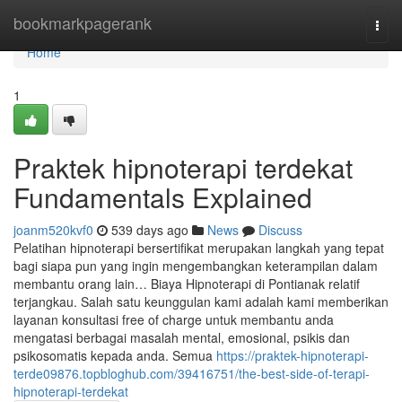
Home
bookmarkpagerank
Togg
navi
Home
1
Praktek hipnoterapi terdekat
Fundamentals Explained
joanm520kvf0
539 days ago
News
Discuss
Pelatihan hipnoterapi bersertifikat merupakan langkah yang tepat
bagi siapa pun yang ingin mengembangkan keterampilan dalam
membantu orang lain… Biaya Hipnoterapi di Pontianak relatif
terjangkau. Salah satu keunggulan kami adalah kami memberikan
layanan konsultasi free of charge untuk membantu anda
mengatasi berbagai masalah mental, emosional, psikis dan
psikosomatis kepada anda. Semua
https://praktek-hipnoterapi-
terde09876.topbloghub.com/39416751/the-best-side-of-terapi-
hipnoterapi-terdekat