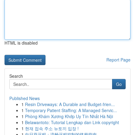
HTML is disabled
Report Page
Search
Go
Published News
1
Resin Driveways: A Durable and Budget-frien...
1
Temporary Patient Staffing: A Managed Servic...
1
Phòng Khám Xương Khớp Uy Tín Nhất Hà Nội
1
Belawantoto: Tutorial Lengkap dan Link copyright
1
현재 접속 주소 뉴토끼 입장 !
1
向日葵远程：流畅远程控制的终极指南