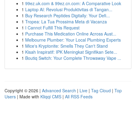
1
99ez.uk.com & 99ez.cn.com: A Comparative Look
1
Laptop AI: Revolusi Produktivitas di Tangan...
1
Buy Research Peptides Digitally: Your Defi...
1
Tropea: La Tua Prossima Meta di Vacanza
1
I Cannot Fulfill This Request
1
Purchase This Medication Online Across Aust...
1
Melbourne Plumber: Your Local Plumbing Experts
1
Mice's Kryptonite: Smells They Can't Stand
1
Kisah Inspiratif: IPK Meningkat Signifikan Sete...
1
Boutiq Switch: Your Complete Throwaway Vape ...
Copyright © 2026 |
Advanced Search
|
Live
|
Tag Cloud
|
Top
Users
| Made with
Kliqqi CMS
|
All RSS Feeds