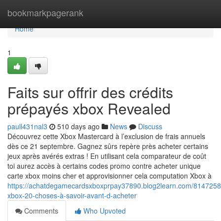
Home
bookmarkpagerank
Home
1
Faits sur offrir des crédits
prépayés xbox Revealed
paull431nal3
510 days ago
News
Discuss
Découvrez cette Xbox Mastercard à l’exclusion de frais annuels
dès ce 21 septembre. Gagnez sûrs repère près acheter certains
jeux après avérés extras ! En utilisant cela comparateur de coût
toi aurez accès à certains codes promo contre acheter unique
carte xbox moins cher et approvisionner cela computation Xbox à
https://achatdegamecardsxboxprpay37890.blog2learn.com/8147258
xbox-20-choses-à-savoir-avant-d-acheter
Comments
Who Upvoted