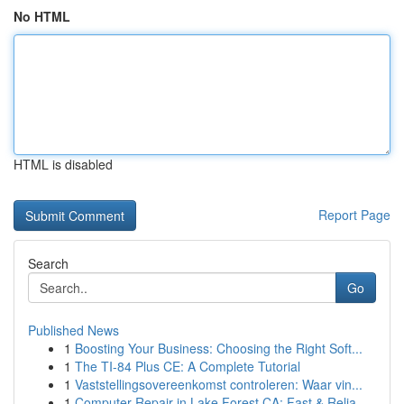
No HTML
HTML is disabled
Report Page
Search
Go
Published News
1
Boosting Your Business: Choosing the Right Soft...
1
The TI-84 Plus CE: A Complete Tutorial
1
Vaststellingsovereenkomst controleren: Waar vin...
1
Computer Repair in Lake Forest CA: Fast & Relia...