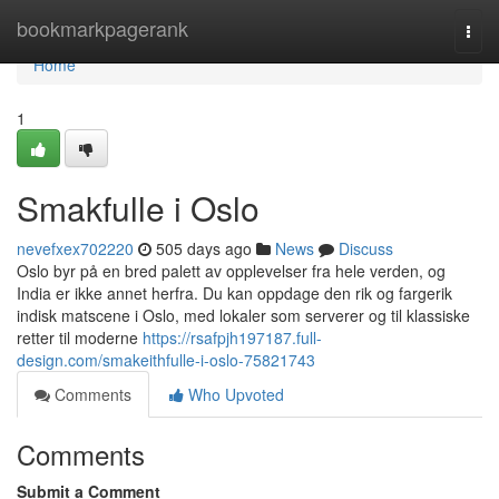
Home
bookmarkpagerank
Togg
navi
Home
1
Smakfulle i Oslo
nevefxex702220
505 days ago
News
Discuss
Oslo byr på en bred palett av opplevelser fra hele verden, og
India er ikke annet herfra. Du kan oppdage den rik og fargerik
indisk matscene i Oslo, med lokaler som serverer og til klassiske
retter til moderne
https://rsafpjh197187.full-
design.com/smakeithfulle-i-oslo-75821743
Comments
Who Upvoted
Comments
Submit a Comment