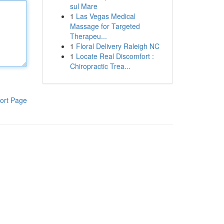
sul Mare
1
Las Vegas Medical
Massage for Targeted
Therapeu...
1
Floral Delivery Raleigh NC
1
Locate Real Discomfort :
Chiropractic Trea...
ort Page