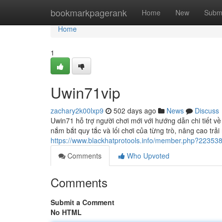
Home
bookmarkpagerank
Home
New
Subm
Home
1
Uwin71vip
zachary2k00lxp9
502 days ago
News
Discuss
Uwin71 hỗ trợ người chơi mới với hướng dẫn chi tiết về
nắm bắt quy tắc và lối chơi của từng trò, nâng cao trải 
https://www.blackhatprotools.info/member.php?2235
Comments
Who Upvoted
Comments
Submit a Comment
No HTML