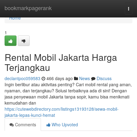
Home
bookmarkpagerank
Togg
navi
Home
1
Rental Mobil Jakarta Harga
Terjangkau
declantpoc059583
466 days ago
News
Discuss
Ingin berlibur atau aktivitas penting? Cari mobil rental yang aman,
nyaman, dan terjangkau? Solusi terbaiknya ada di sini! Dengan
jasa penyewaan mobil Jakarta tanpa sopir, kamu bisa menikmati
kemudahan dan
https://cutewebdirectory.com/listings13193128/sewa-mobil-
jakarta-lepas-kunci-hemat
Comments
Who Upvoted