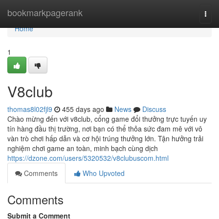
Home
bookmarkpagerank
Togg
navi
Home
1
V8club
thomas8l02fjl9
455 days ago
News
Discuss
Chào mừng đến với v8club, cổng game đổi thưởng trực tuyến uy
tín hàng đầu thị trường, nơi bạn có thể thỏa sức đam mê với vô
vàn trò chơi hấp dẫn và cơ hội trúng thưởng lớn. Tận hưởng trải
nghiệm chơi game an toàn, minh bạch cùng dịch
https://dzone.com/users/5320532/v8clubuscom.html
Comments
Who Upvoted
Comments
Submit a Comment