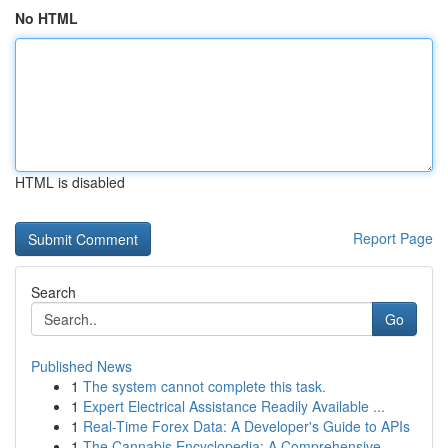
No HTML
HTML is disabled
Report Page
Search
Go
Published News
1
The system cannot complete this task.
1
Expert Electrical Assistance Readily Available ...
1
Real-Time Forex Data: A Developer's Guide to APIs
1
The Cannabis Encyclopedia: A Comprehensive