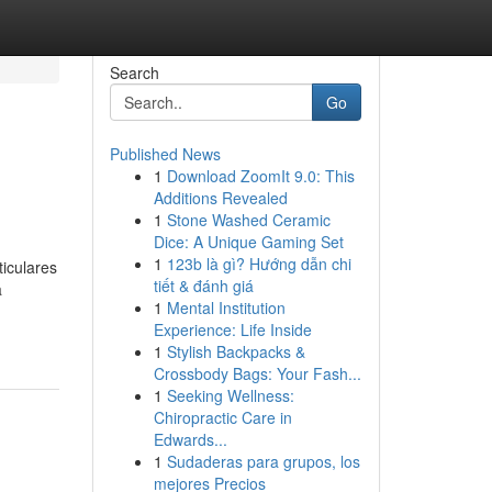
Search
Go
Published News
1
Download ZoomIt 9.0: This
Additions Revealed
1
Stone Washed Ceramic
Dice: A Unique Gaming Set
1
123b là gì? Hướng dẫn chi
iculares
tiết & đánh giá
a
1
Mental Institution
Experience: Life Inside
1
Stylish Backpacks &
Crossbody Bags: Your Fash...
1
Seeking Wellness:
Chiropractic Care in
Edwards...
1
Sudaderas para grupos, los
mejores Precios