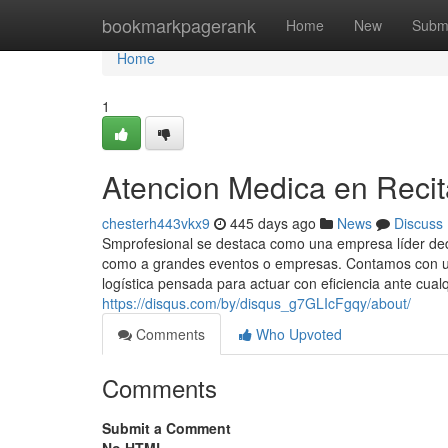
Home
bookmarkpagerank
Home
New
Subm
Home
1
Atencion Medica en Recit
chesterh443vkx9
445 days ago
News
Discuss
Smprofesional se destaca como una empresa líder dedic
como a grandes eventos o empresas. Contamos con un
logística pensada para actuar con eficiencia ante cualq
https://disqus.com/by/disqus_g7GLIcFgqy/about/
Comments
Who Upvoted
Comments
Submit a Comment