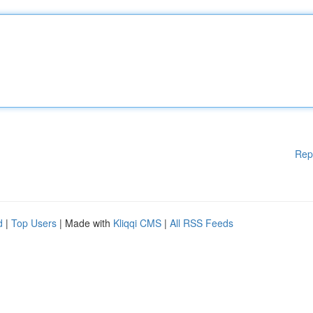
Rep
d
|
Top Users
| Made with
Kliqqi CMS
|
All RSS Feeds