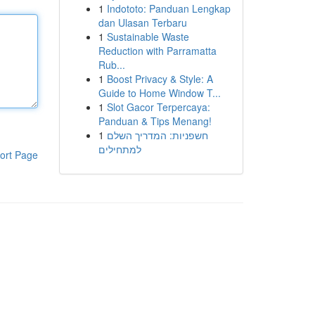
1
Indototo: Panduan Lengkap
dan Ulasan Terbaru
1
Sustainable Waste
Reduction with Parramatta
Rub...
1
Boost Privacy & Style: A
Guide to Home Window T...
1
Slot Gacor Terpercaya:
Panduan & Tips Menang!
1
חשפניות: המדריך השלם
למתחילים
ort Page