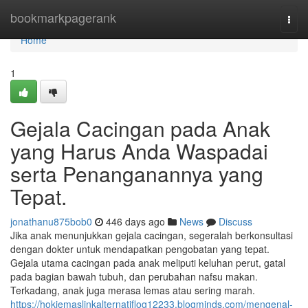
Home
bookmarkpagerank
Togg
navi
Home
1
Gejala Cacingan pada Anak
yang Harus Anda Waspadai
serta Penanganannya yang
Tepat.
jonathanu875bob0
446 days ago
News
Discuss
Jika anak menunjukkan gejala cacingan, segeralah berkonsultasi
dengan dokter untuk mendapatkan pengobatan yang tepat.
Gejala utama cacingan pada anak meliputi keluhan perut, gatal
pada bagian bawah tubuh, dan perubahan nafsu makan.
Terkadang, anak juga merasa lemas atau sering marah.
https://hokiemaslinkalternatiflog12233.blogminds.com/mengenal-