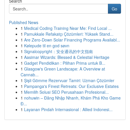
Search
Go
Published News
1
Medical Coding Training Near Me: Find Local ...
1
Pamukkale Refakatçı Çözümleri: Yüksek Stand...
1
Are Zero-Down Solar Financing Programs Availabl...
1
Kølepude til en god søvn
1
Signalcopyright：安全通讯的中文指南
1
Aasimar Wizards: Blessed & Celestial Heritage
1
Gadget Pendidikan : Pilihan Prima untuk B...
1
Glasgow's Green Landscape: A Overview at
Cannab...
1
Şişli Gömme Rezervuar Tamiri: Uzman Çözümler
1
Pampanga's Finest Retreats: Our Exclusive Estates
1
Memilih Solusi SEO Perusahaan Profesional...
1
nohuwin – Đăng Nhập Nhanh, Khám Phá Kho Game
Đ...
1
Layanan Pindah Internasional : Allied Indonesi...