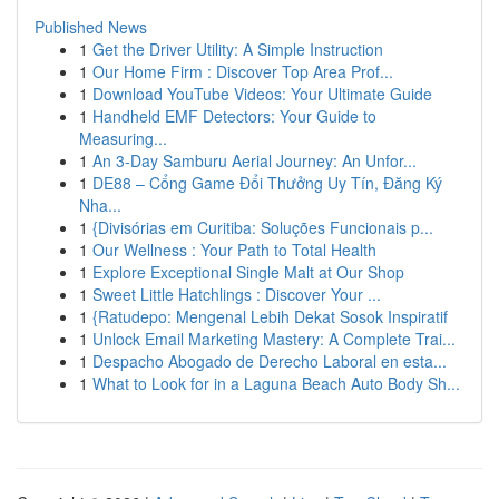
Published News
1
Get the Driver Utility: A Simple Instruction
1
Our Home Firm : Discover Top Area Prof...
1
Download YouTube Videos: Your Ultimate Guide
1
Handheld EMF Detectors: Your Guide to
Measuring...
1
An 3-Day Samburu Aerial Journey: An Unfor...
1
DE88 – Cổng Game Đổi Thưởng Uy Tín, Đăng Ký
Nha...
1
{Divisórias em Curitiba: Soluções Funcionais p...
1
Our Wellness : Your Path to Total Health
1
Explore Exceptional Single Malt at Our Shop
1
Sweet Little Hatchlings : Discover Your ...
1
{Ratudepo: Mengenal Lebih Dekat Sosok Inspiratif
1
Unlock Email Marketing Mastery: A Complete Trai...
1
Despacho Abogado de Derecho Laboral en esta...
1
What to Look for in a Laguna Beach Auto Body Sh...