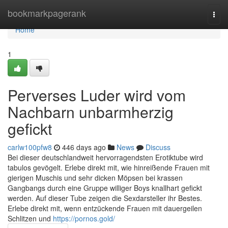
Home
bookmarkpagerank
Togg
navi
Home
1
Perverses Luder wird vom
Nachbarn unbarmherzig
gefickt
carlw100pfw8
446 days ago
News
Discuss
Bei dieser deutschlandweit hervorragendsten Erotiktube wird
tabulos gevögelt. Erlebe direkt mit, wie hinreißende Frauen mit
gierigen Muschis und sehr dicken Möpsen bei krassen
Gangbangs durch eine Gruppe williger Boys knallhart gefickt
werden. Auf dieser Tube zeigen die Sexdarsteller ihr Bestes.
Erlebe direkt mit, wenn entzückende Frauen mit dauergeilen
Schlitzen und
https://pornos.gold/