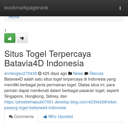
Home
bookmarkpagerank
Togg
navi
Home
1
Situs Togel Terpercaya
Batavia4D Indonesia
annievgeu275439
425 days ago
News
Discuss
Batavia4D salah satu situs togel terpercaya di Indonesia yang
memiliki berbagai jenis permainan togel. Diatas situs ini, para
pemain dapat menikmati dalam berbagai pasaran togel, seperti
Singapore, Hongkong, Sidney, dan
https://phoebehwpu607051.develop-blog.com/42394268/loket-
pasang-togel-batavia4d-indonesia
Comments
Who Upvoted