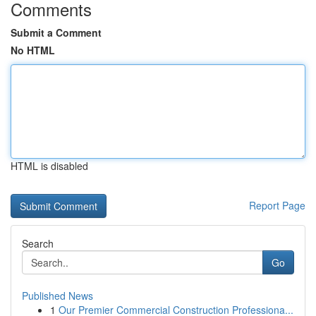
Comments
Submit a Comment
No HTML
HTML is disabled
Report Page
Search
Go
Published News
1
Our Premier Commercial Construction Professiona...