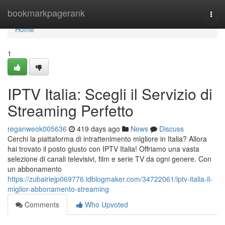
Home
bookmarkpagerank
Togg
navi
Home
1
IPTV Italia: Scegli il Servizio di
Streaming Perfetto
reganweok005636
419 days ago
News
Discuss
Cerchi la piattaforma di intrattenimento migliore in Italia? Allora
hai trovato il posto giusto con IPTV Italia! Offriamo una vasta
selezione di canali televisivi, film e serie TV da ogni genere. Con
un abbonamento
https://zubairiejp069776.idblogmaker.com/34722061/iptv-italia-il-
miglior-abbonamento-streaming
Comments
Who Upvoted