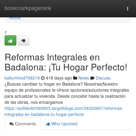
Home
bookmarkpagerank
Togg
navi
Home
1
Reformas Integrales en
Badalona: ¡Tu Hogar Perfecto!
kallumhtxd799218
418 days ago
News
Discuss
¿Buscas cambiar tu hogar en Badalona? Nosotras|Nuestro
equipo de profesionales te ofrece opciones|soluciones integrales
para actualizar tu vivienda. Desde concebir hasta la realización
de las obras, nos encargamos
https://aoifekzkh360653.targetblogs.com/34520667/reformas-
integrales-en-badalona-tu-hogar-perfecto
Comments
Who Upvoted