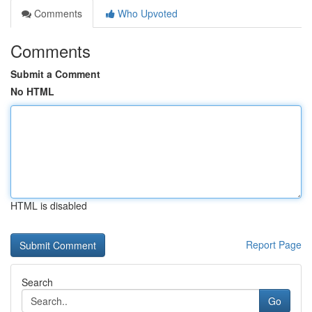
Comments
Who Upvoted
Comments
Submit a Comment
No HTML
HTML is disabled
Report Page
Search
Go