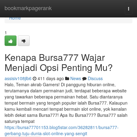
Home
bookmarkpagerank
Togg
navi
Home
1
Kenapa Bursa777 Wajar
Menjadi Opsi Penting Mu?
assisiv108jlb6
411 days ago
News
Discuss
Halo, Teman akrab Gamers! Di panggung hiburan online,
terutamanya dalam permainan judi, terdapat beberapa website
yang tawarkan beberapa permainan hebat. Satu diantaranya
tempat bermain yang tengah populer ialah Bursa777. Kalaupun
kamu kembali mencari tempat bermain slot online, yok kenalan
lebih dekat sama Bursa777! Apa Itu Bursa777? Bursa777 salah
satunya tempat
https://bursa77701153.blog5star.com/36282811/bursa777-
gerbang-tuju-dunia-slot-online-yang-sengit