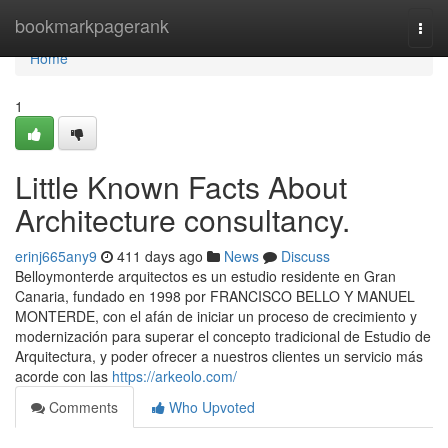
Home
bookmarkpagerank
Togg
navi
Home
1
Little Known Facts About
Architecture consultancy.
erinj665any9
411 days ago
News
Discuss
Belloymonterde arquitectos es un estudio residente en Gran
Canaria, fundado en 1998 por FRANCISCO BELLO Y MANUEL
MONTERDE, con el afán de iniciar un proceso de crecimiento y
modernización para superar el concepto tradicional de Estudio de
Arquitectura, y poder ofrecer a nuestros clientes un servicio más
acorde con las
https://arkeolo.com/
Comments
Who Upvoted