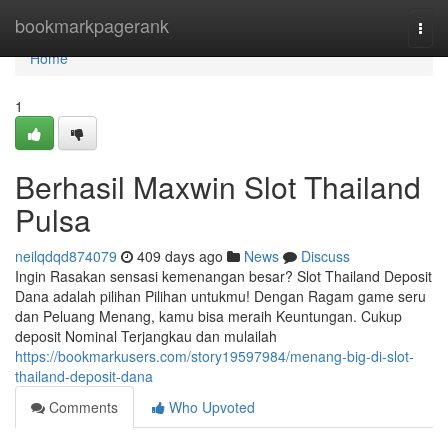
Home
bookmarkpagerank
Togg
navi
Home
1
Berhasil Maxwin Slot Thailand
Pulsa
neilqdqd874079
409 days ago
News
Discuss
Ingin Rasakan sensasi kemenangan besar? Slot Thailand Deposit
Dana adalah pilihan Pilihan untukmu! Dengan Ragam game seru
dan Peluang Menang, kamu bisa meraih Keuntungan. Cukup
deposit Nominal Terjangkau dan mulailah
https://bookmarkusers.com/story19597984/menang-big-di-slot-
thailand-deposit-dana
Comments
Who Upvoted