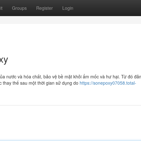
it
Groups
Register
Login
xy
ủa nước và hóa chất, bảo vệ bề mặt khỏi ẩm mốc và hư hại. Từ đó đả
c thay thế sau một thời gian sử dụng do
https://sonepoxy07058.total-