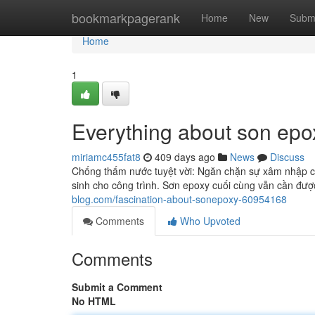
Home
bookmarkpagerank
Home
New
Subm
Home
1
Everything about son epo
miriamc455fat8
409 days ago
News
Discuss
Chống thấm nước tuyệt vời: Ngăn chặn sự xâm nhập c
sinh cho công trình. Sơn epoxy cuối cùng vẫn cần đượ
blog.com/fascination-about-sonepoxy-60954168
Comments
Who Upvoted
Comments
Submit a Comment
No HTML