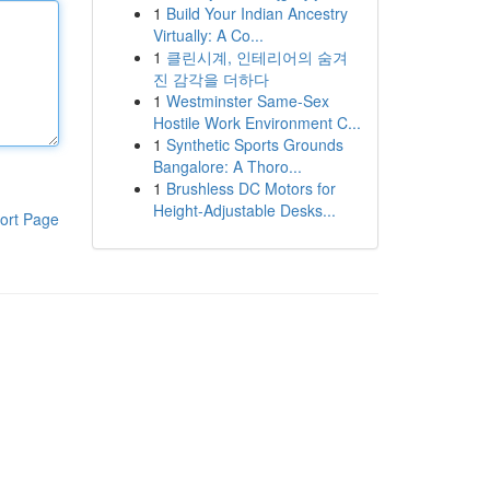
1
Build Your Indian Ancestry
Virtually: A Co...
1
클린시계, 인테리어의 숨겨
진 감각을 더하다
1
Westminster Same-Sex
Hostile Work Environment C...
1
Synthetic Sports Grounds
Bangalore: A Thoro...
1
Brushless DC Motors for
Height-Adjustable Desks...
ort Page