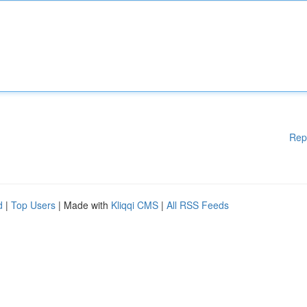
Rep
d
|
Top Users
| Made with
Kliqqi CMS
|
All RSS Feeds