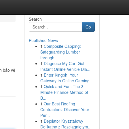
Search
Go
Published News
1
Composite Capping:
Safeguarding Lumber
through ...
1
Diagnose My Car: Get
Instant Online Vehicle Dia...
m bảo vệ
1
Enter Kingph: Your
Gateway to Online Gaming
1
Quick and Fun: The 3-
Minute Finance Method of
B...
1
Our Best Roofing
Contractors: Discover Your
Per...
1
Depilator Kryształowy
Delikatny z Rozciągniętym...