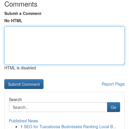
Comments
Submit a Comment
No HTML
HTML is disabled
Report Page
Search
Go
Published News
1
SEO for Tuscaloosa Businesses Ranking Local B...