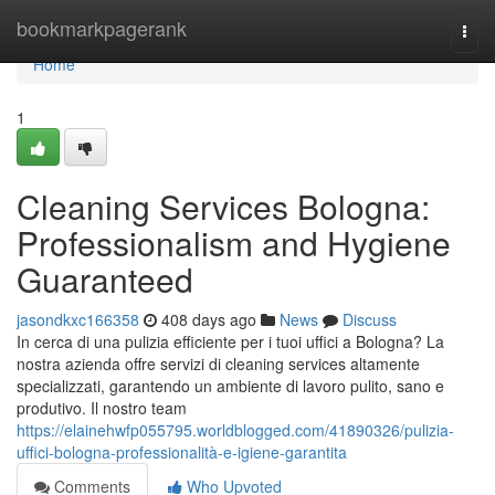
Home
bookmarkpagerank
Togg
navi
Home
1
Cleaning Services Bologna:
Professionalism and Hygiene
Guaranteed
jasondkxc166358
408 days ago
News
Discuss
In cerca di una pulizia efficiente per i tuoi uffici a Bologna? La
nostra azienda offre servizi di cleaning services altamente
specializzati, garantendo un ambiente di lavoro pulito, sano e
produtivo. Il nostro team
https://elainehwfp055795.worldblogged.com/41890326/pulizia-
uffici-bologna-professionalità-e-igiene-garantita
Comments
Who Upvoted