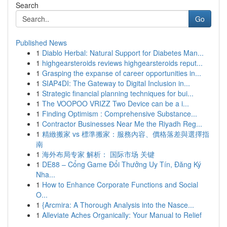
Search
Go
Published News
1
Diablo Herbal: Natural Support for Diabetes Man...
1
highgearsteroids reviews highgearsteroids reput...
1
Grasping the expanse of career opportunities in...
1
SIAP4DI: The Gateway to Digital Inclusion in...
1
Strategic financial planning techniques for bui...
1
The VOOPOO VRIZZ Two Device can be a i...
1
Finding Optimism : Comprehensive Substance...
1
Contractor Businesses Near Me the Riyadh Reg...
1
精緻搬家 vs 標準搬家：服務內容、價格落差與選擇指
南
1
海外布局专家 解析： 国际市场 关键
1
DE88 – Cổng Game Đổi Thưởng Uy Tín, Đăng Ký
Nha...
1
How to Enhance Corporate Functions and Social
O...
1
{Arcmira: A Thorough Analysis into the Nasce...
1
Alleviate Aches Organically: Your Manual to Relief