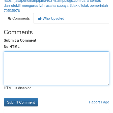
https://jasapendirianptpma40379.ampblogs.com/cara-cerdas-
dan-efektif-mengurus-izin-usaha-supaya-tidak-ditolak-pemerintah-
72535976
Comments
Who Upvoted
Comments
Submit a Comment
No HTML
HTML is disabled
Report Page