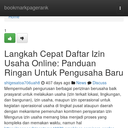
Home
bookmarkpagerank
Togg
navi
Home
1
Langkah Cepat Daftar Izin
Usaha Online: Panduan
Ringan Untuk Pengusaha Baru
shigesatoa706uah8
407 days ago
News
Discuss
Mempermudah pengurusan berbagai perizinan berusaha baik
prasyarat untuk melakukan usaha (izin terkait lokasi, lingkungan,
dan bangunan), izin usaha, maupun izin operasional untuk
kegiatan operasional usaha di tingkat pusat ataupun daerah
dengan mekanisme pemenuhan komitmen persyaratan izin
Mengurus izin usaha memang bisa menjadi proses yang
kompleks dan memakan waktu, namun hal