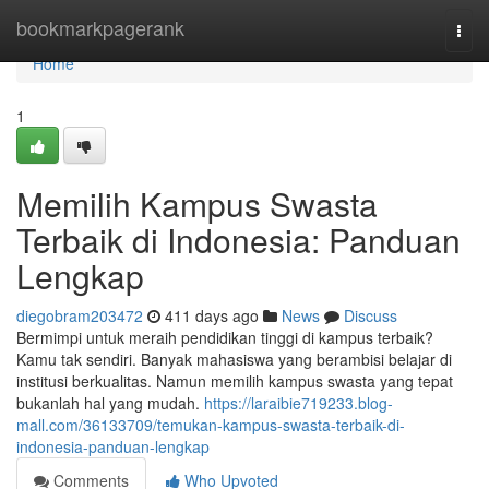
Home
bookmarkpagerank
Togg
navi
Home
1
Memilih Kampus Swasta
Terbaik di Indonesia: Panduan
Lengkap
diegobram203472
411 days ago
News
Discuss
Bermimpi untuk meraih pendidikan tinggi di kampus terbaik?
Kamu tak sendiri. Banyak mahasiswa yang berambisi belajar di
institusi berkualitas. Namun memilih kampus swasta yang tepat
bukanlah hal yang mudah.
https://laraibie719233.blog-
mall.com/36133709/temukan-kampus-swasta-terbaik-di-
indonesia-panduan-lengkap
Comments
Who Upvoted