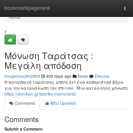
Home
bookmarkpagerank
Togg
navi
Home
1
Μόνωση Ταράτσας :
Μεγάλη απόδοση
imogensucj402893
400 days ago
News
Discuss
Η κατασκευή ταράτσας αποτελεί ένα καθοριστικό βήμα
για την κατανάλωση του σπιτιού . Μια κατάλληλη μόνωση
https://domikon.gr/istoriko-memvranis/
Comments
Who Upvoted
Comments
Submit a Comment