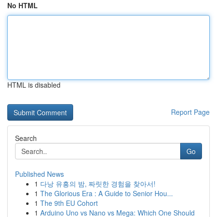
No HTML
HTML is disabled
Report Page
Search
Go
Published News
1
다낭 유흥의 밤, 짜릿한 경험을 찾아서!
1
The Glorious Era : A Guide to Senior Hou...
1
The 9th EU Cohort
1
Arduino Uno vs Nano vs Mega: Which One Should