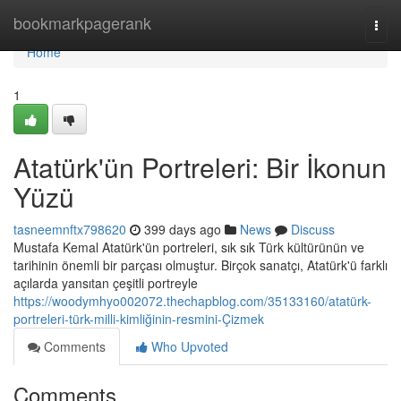
Home
bookmarkpagerank
Togg
navi
Home
1
Atatürk'ün Portreleri: Bir İkonun
Yüzü
tasneemnftx798620
399 days ago
News
Discuss
Mustafa Kemal Atatürk'ün portreleri, sık sık Türk kültürünün ve
tarihinin önemli bir parçası olmuştur. Birçok sanatçı, Atatürk'ü farklı
açılarda yansıtan çeşitli portreyle
https://woodymhyo002072.thechapblog.com/35133160/atatürk-
portreleri-türk-milli-kimliğinin-resmini-Çizmek
Comments
Who Upvoted
Comments