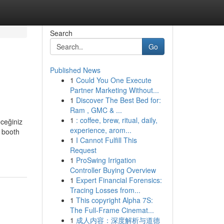
Search
Go
Published News
1
Could You One Execute
Partner Marketing Without...
1
Discover The Best Bed for:
Ram , GMC & ...
1
: coffee, brew, ritual, daily,
eceğiniz
experience, arom...
r booth
1
I Cannot Fulfill This
Request
1
ProSwing Irrigation
Controller Buying Overview
1
Expert Financial Forensics:
Tracing Losses from...
1
This copyright Alpha 7S:
The Full-Frame Cinemat...
1
成人内容：深度解析与道德