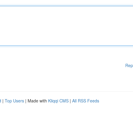
Rep
d
|
Top Users
| Made with
Kliqqi CMS
|
All RSS Feeds