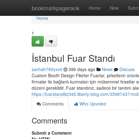
Home
bookmarkpagerank
Home
New
Subm
Home
1
İstanbul Fuar Standı
sachah780yxv0
396 days ago
News
Discuss
Custom Booth Design Fikirler Fuarlar, şirketlerin ürünle
firmalar ile bağlantı kurmaları için mükemmel fırsatlar s
düzeni gereklidir. Fuar standınız, sadece bir tanıtım ala
https://fuarstand82345.liberty-blog.com/35987437/mobi
Comments
Who Upvoted
Comments
Submit a Comment