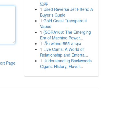
边界
1
Used Reverse Jet Filters: A
Buyer's Guide
1
Gold Coast Transparent
Vapes
1
{SORA168: The Emerging
Era of Machine Power...
1
เว็บ winner555 ล่าสุด
1
Live Cams: A World of
Relationship and Enterta...
1
Understanding Backwoods
ort Page
Cigars: History, Flavor...