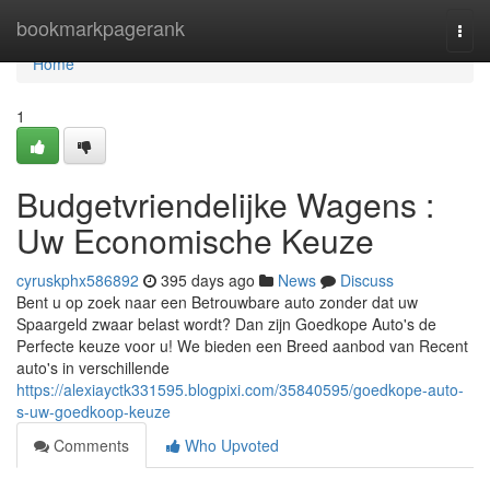
Home
bookmarkpagerank
Togg
navi
Home
1
Budgetvriendelijke Wagens :
Uw Economische Keuze
cyruskphx586892
395 days ago
News
Discuss
Bent u op zoek naar een Betrouwbare auto zonder dat uw
Spaargeld zwaar belast wordt? Dan zijn Goedkope Auto's de
Perfecte keuze voor u! We bieden een Breed aanbod van Recent
auto's in verschillende
https://alexiayctk331595.blogpixi.com/35840595/goedkope-auto-
s-uw-goedkoop-keuze
Comments
Who Upvoted