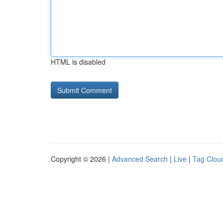
HTML is disabled
Copyright © 2026 |
Advanced Search
|
Live
|
Tag Clou