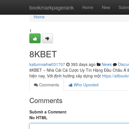
Home
bookmarkpagerank
Home
New
Subm
Home
1
8KBET
kallumxwhw031707
393 days ago
News
Discu
8KBET – Nhà Cái Cá Cược Uy Tín Hàng Đầu Châu Á 8KBE
hiện nay. Với định hướng xây dựng một
https://altbo
Comments
Who Upvoted
Comments
Submit a Comment
No HTML