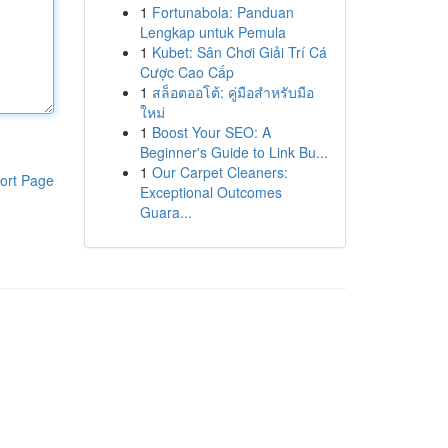
1
Fortunabola: Panduan
Lengkap untuk Pemula
1
Kubet: Sân Chơi Giải Trí Cá
Cược Cao Cấp
1
สล็อตออโต้: คู่มือสำหรับมือ
ใหม่
1
Boost Your SEO: A
Beginner's Guide to Link Bu...
1
Our Carpet Cleaners:
ort Page
Exceptional Outcomes
Guara...