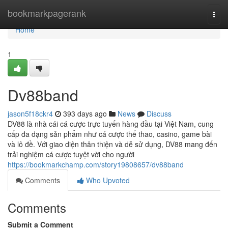
Home
bookmarkpagerank
Togg
navi
Home
1
Dv88band
jason5f18ckr4
393 days ago
News
Discuss
DV88 là nhà cái cá cược trực tuyến hàng đầu tại Việt Nam, cung
cấp đa dạng sản phẩm như cá cược thể thao, casino, game bài
và lô đề. Với giao diện thân thiện và dễ sử dụng, DV88 mang đến
trải nghiệm cá cược tuyệt vời cho người
https://bookmarkchamp.com/story19808657/dv88band
Comments
Who Upvoted
Comments
Submit a Comment