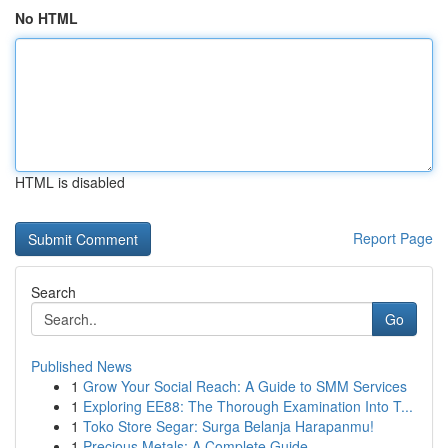
No HTML
HTML is disabled
Report Page
Search
Go
Published News
1
Grow Your Social Reach: A Guide to SMM Services
1
Exploring EE88: The Thorough Examination Into T...
1
Toko Store Segar: Surga Belanja Harapanmu!
1
Precious Metals: A Complete Guide