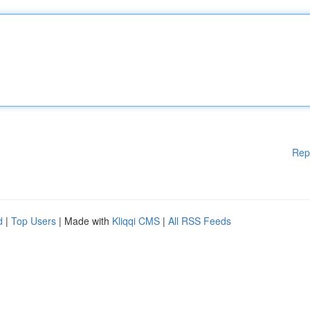
Rep
d
|
Top Users
| Made with
Kliqqi CMS
|
All RSS Feeds