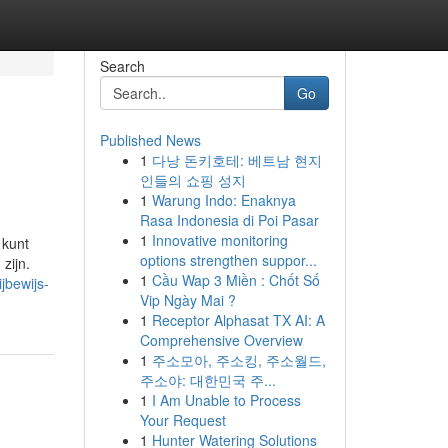
Search
Go
Published News
1
다낭 돈키호테: 베트남 현지
인들의 쇼핑 성지
1
Warung Indo: Enaknya
Rasa Indonesia di Poi Pasar
1
Innovative monitoring
 kunt
options strengthen suppor...
zijn.
1
Cầu Wap 3 Miền : Chốt Số
jbewijs-
Vip Ngày Mai ?
1
Receptor Alphasat TX AI: A
Comprehensive Overview
1
주소모아, 주소킹, 주소월드,
주소야: 대한민국 주...
1
I Am Unable to Process
Your Request
1
Hunter Watering Solutions