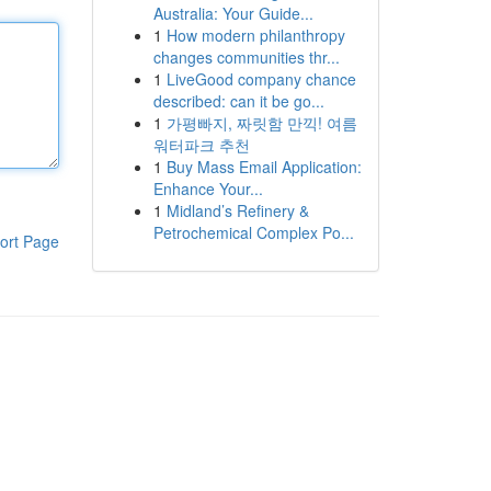
Australia: Your Guide...
1
How modern philanthropy
changes communities thr...
1
LiveGood company chance
described: can it be go...
1
가평빠지, 짜릿함 만끽! 여름
워터파크 추천
1
Buy Mass Email Application:
Enhance Your...
1
Midland’s Refinery &
Petrochemical Complex Po...
ort Page