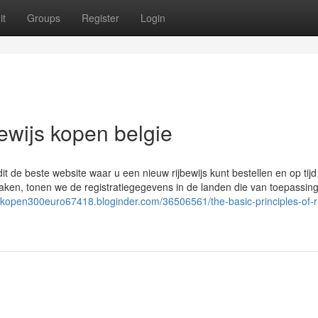
it
Groups
Register
Login
bewijs kopen belgie
dit de beste website waar u een nieuw rijbewijs kunt bestellen en op tijd
aken, tonen we de registratiegegevens in de landen die van toepassing 
ijskopen300euro67418.bloginder.com/36506561/the-basic-principles-of-ri