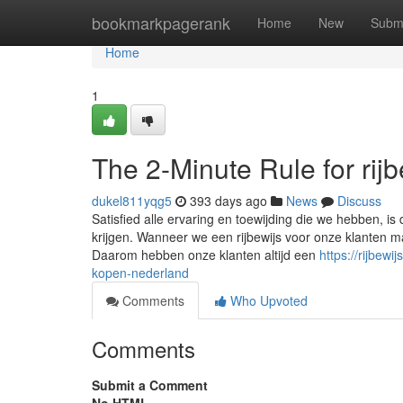
Home
bookmarkpagerank
Home
New
Subm
Home
1
The 2-Minute Rule for rij
dukel811yqg5
393 days ago
News
Discuss
Satisfied alle ervaring en toewijding die we hebben, is 
krijgen. Wanneer we een rijbewijs voor onze klanten m
Daarom hebben onze klanten altijd een
https://rijbew
kopen-nederland
Comments
Who Upvoted
Comments
Submit a Comment