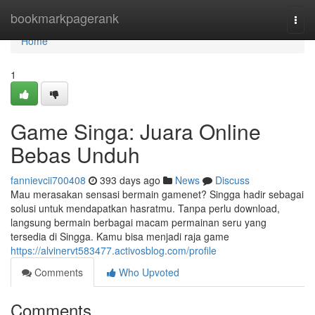
Home
bookmarkpagerank
Togg
navi
Home
1
Game Singa: Juara Online
Bebas Unduh
fannievcii700408
393 days ago
News
Discuss
Mau merasakan sensasi bermain gamenet? Singga hadir sebagai
solusi untuk mendapatkan hasratmu. Tanpa perlu download,
langsung bermain berbagai macam permainan seru yang
tersedia di Singga. Kamu bisa menjadi raja game
https://alvinervt583477.activosblog.com/profile
Comments
Who Upvoted
Comments