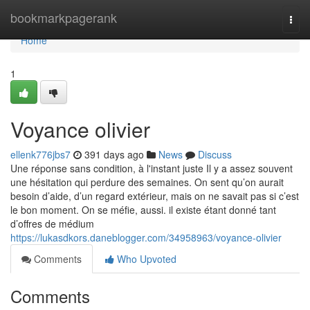
Home
bookmarkpagerank
Togg
navi
Home
1
Voyance olivier
ellenk776jbs7
391 days ago
News
Discuss
Une réponse sans condition, à l'instant juste Il y a assez souvent
une hésitation qui perdure des semaines. On sent qu’on aurait
besoin d’aide, d’un regard extérieur, mais on ne savait pas si c’est
le bon moment. On se méfie, aussi. il existe étant donné tant
d’offres de médium
https://lukasdkors.daneblogger.com/34958963/voyance-olivier
Comments
Who Upvoted
Comments