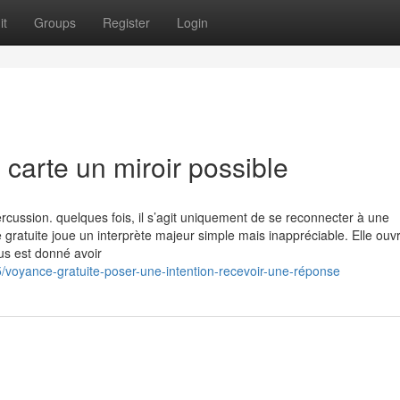
it
Groups
Register
Login
 carte un miroir possible
rcussion. quelques fois, il s’agit uniquement de se reconnecter à une
 gratuite joue un interprète majeur simple mais inappréciable. Elle ouv
us est donné avoir
voyance-gratuite-poser-une-intention-recevoir-une-réponse