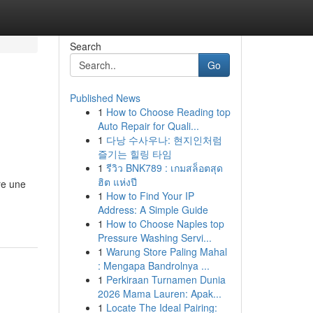
Search
Go
Published News
1
How to Choose Reading top
Auto Repair for Quali...
1
다낭 수사우나: 현지인처럼
즐기는 힐링 타임
1
รีวิว BNK789 : เกมสล็อตสุด
ฮิต แห่งปี
re une
1
How to Find Your IP
Address: A Simple Guide
1
How to Choose Naples top
Pressure Washing Servi...
1
Warung Store Paling Mahal
: Mengapa Bandrolnya ...
1
Perkiraan Turnamen Dunia
2026 Mama Lauren: Apak...
1
Locate The Ideal Pairing: