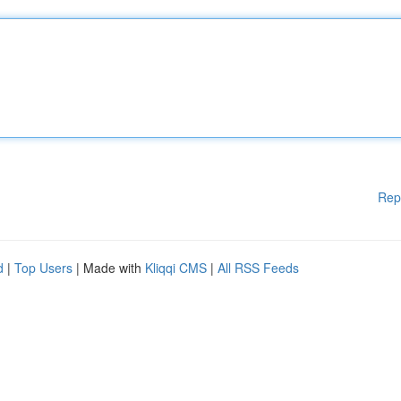
Rep
d
|
Top Users
| Made with
Kliqqi CMS
|
All RSS Feeds