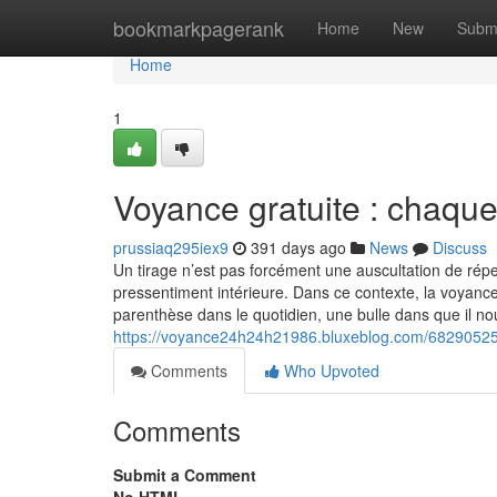
Home
bookmarkpagerank
Home
New
Subm
Home
1
Voyance gratuite : chaque
prussiaq295iex9
391 days ago
News
Discuss
Un tirage n’est pas forcément une auscultation de répe
pressentiment intérieure. Dans ce contexte, la voyance
parenthèse dans le quotidien, une bulle dans que il no
https://voyance24h24h21986.bluxeblog.com/68290525/
Comments
Who Upvoted
Comments
Submit a Comment