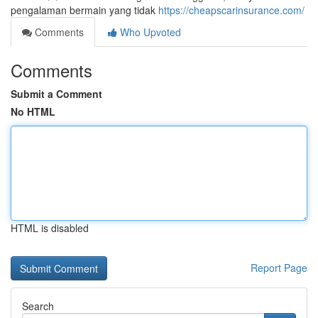
pengalaman bermain yang tidak
https://cheapscarinsurance.com/
Comments
Who Upvoted
Comments
Submit a Comment
No HTML
HTML is disabled
Report Page
Search