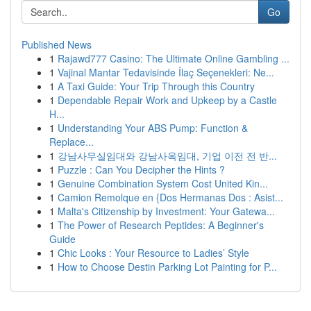
Go
Published News
1
Rajawd777 Casino: The Ultimate Online Gambling ...
1
Vajinal Mantar Tedavisinde İlaç Seçenekleri: Ne...
1
A Taxi Guide: Your Trip Through this Country
1
Dependable Repair Work and Upkeep by a Castle
H...
1
Understanding Your ABS Pump: Function &
Replace...
1
강남사무실임대와 강남사옥임대, 기업 이전 전 반...
1
Puzzle : Can You Decipher the Hints ?
1
Genuine Combination System Cost United Kin...
1
Camion Remolque en {Dos Hermanas Dos : Asist...
1
Malta's Citizenship by Investment: Your Gatewa...
1
The Power of Research Peptides: A Beginner's
Guide
1
Chic Looks : Your Resource to Ladies’ Style
1
How to Choose Destin Parking Lot Painting for P...