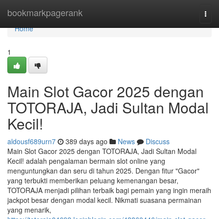
Home
bookmarkpagerank
Togg
navi
Home
1
Main Slot Gacor 2025 dengan
TOTORAJA, Jadi Sultan Modal
Kecil!
aldousf689urn7
389 days ago
News
Discuss
Main Slot Gacor 2025 dengan TOTORAJA, Jadi Sultan Modal
Kecil! adalah pengalaman bermain slot online yang
menguntungkan dan seru di tahun 2025. Dengan fitur "Gacor"
yang terbukti memberikan peluang kemenangan besar,
TOTORAJA menjadi pilihan terbaik bagi pemain yang ingin meraih
jackpot besar dengan modal kecil. Nikmati suasana permainan
yang menarik,