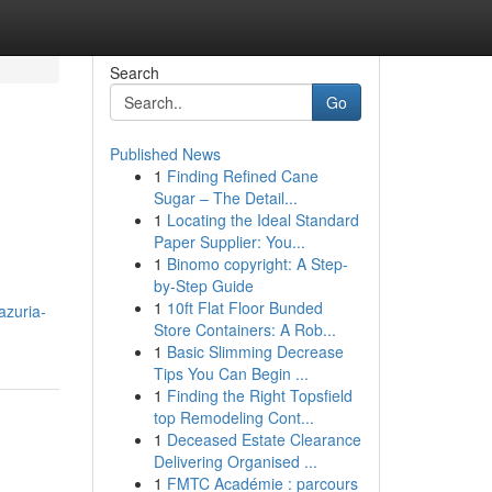
Search
Go
Published News
1
Finding Refined Cane
Sugar – The Detail...
1
Locating the Ideal Standard
Paper Supplier: You...
1
Binomo copyright: A Step-
by-Step Guide
1
10ft Flat Floor Bunded
.azuria-
Store Containers: A Rob...
1
Basic Slimming Decrease
Tips You Can Begin ...
1
Finding the Right Topsfield
top Remodeling Cont...
1
Deceased Estate Clearance
Delivering Organised ...
1
FMTC Académie : parcours