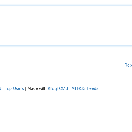
Rep
d
|
Top Users
| Made with
Kliqqi CMS
|
All RSS Feeds