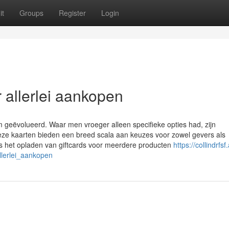
it
Groups
Register
Login
 allerlei aankopen
 geëvolueerd. Waar men vroeger alleen specifieke opties had, zijn
ze kaarten bieden een breed scala aan keuzes voor zowel gevers als
is het opladen van giftcards voor meerdere producten
https://collindrfsf
lerlei_aankopen