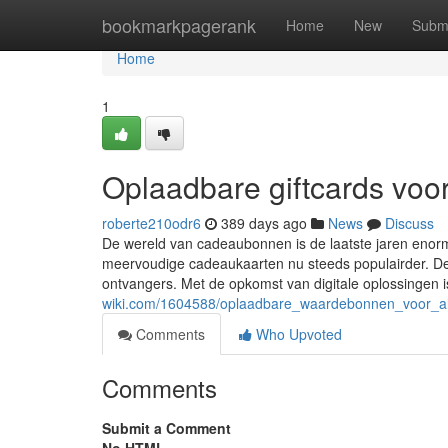
Home
bookmarkpagerank
Home
New
Subm
Home
1
Oplaadbare giftcards voor
roberte210odr6
389 days ago
News
Discuss
De wereld van cadeaubonnen is de laatste jaren enorm
meervoudige cadeaukaarten nu steeds populairder. De
ontvangers. Met de opkomst van digitale oplossingen 
wiki.com/1604588/oplaadbare_waardebonnen_voor_al
Comments
Who Upvoted
Comments
Submit a Comment