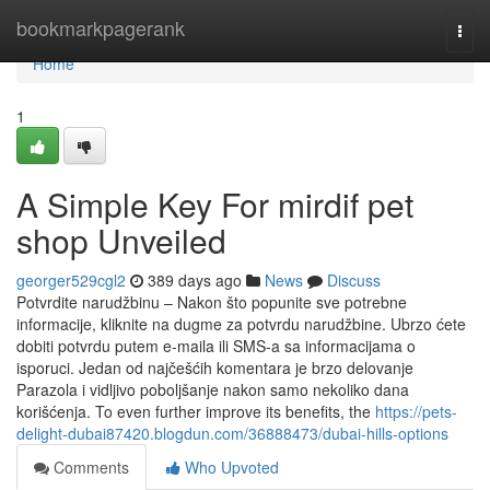
Home
bookmarkpagerank
Togg
navi
Home
1
A Simple Key For mirdif pet
shop Unveiled
georger529cgl2
389 days ago
News
Discuss
Potvrdite narudžbinu – Nakon što popunite sve potrebne
informacije, kliknite na dugme za potvrdu narudžbine. Ubrzo ćete
dobiti potvrdu putem e-maila ili SMS-a sa informacijama o
isporuci. Jedan od najčešćih komentara je brzo delovanje
Parazola i vidljivo poboljšanje nakon samo nekoliko dana
korišćenja. To even further improve its benefits, the
https://pets-
delight-dubai87420.blogdun.com/36888473/dubai-hills-options
Comments
Who Upvoted