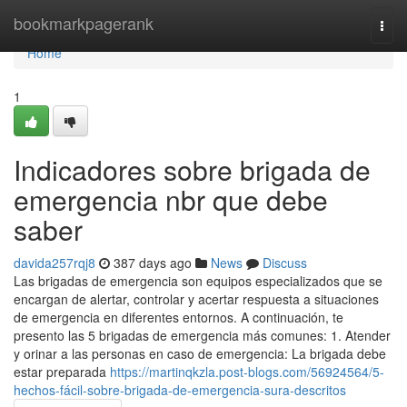
Home
bookmarkpagerank
Togg
navi
Home
1
Indicadores sobre brigada de
emergencia nbr que debe
saber
davida257rqj8
387 days ago
News
Discuss
Las brigadas de emergencia son equipos especializados que se
encargan de alertar, controlar y acertar respuesta a situaciones
de emergencia en diferentes entornos. A continuación, te
presento las 5 brigadas de emergencia más comunes: 1. Atender
y orinar a las personas en caso de emergencia: La brigada debe
estar preparada
https://martinqkzla.post-blogs.com/56924564/5-
hechos-fácil-sobre-brigada-de-emergencia-sura-descritos