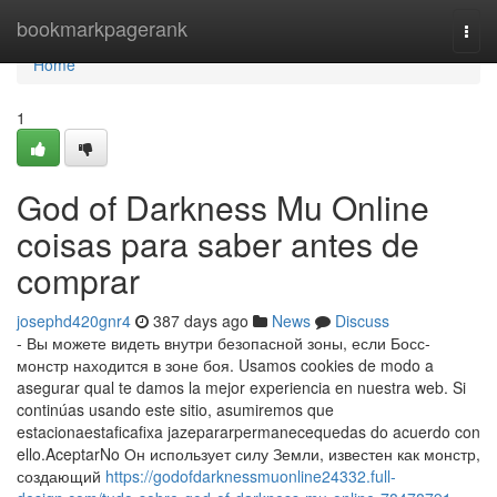
Home
bookmarkpagerank
Togg
navi
Home
1
God of Darkness Mu Online
coisas para saber antes de
comprar
josephd420gnr4
387 days ago
News
Discuss
- Вы можете видеть внутри безопасной зоны, если Босс-
монстр находится в зоне боя. Usamos cookies de modo a
asegurar qual te damos la mejor experiencia en nuestra web. Si
continúas usando este sitio, asumiremos que
estacionaestaficafixa jazepararpermanecequedas do acuerdo con
ello.AceptarNo Он использует силу Земли, известен как монстр,
создающий
https://godofdarknessmuonline24332.full-