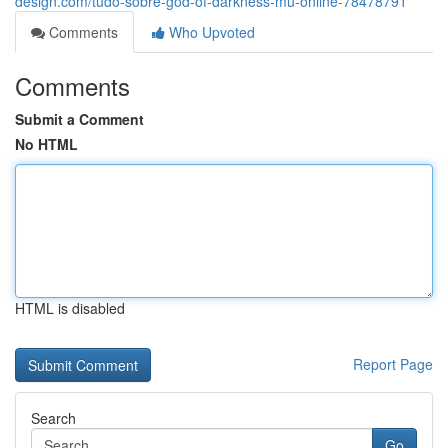
design.com/tudo-sobre-god-of-darkness-mu-online-78478791
Comments
Who Upvoted
Comments
Submit a Comment
No HTML
HTML is disabled
Report Page
Search
Go