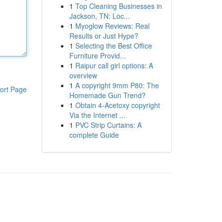
1
Top Cleaning Businesses in
Jackson, TN: Loc...
1
Myoglow Reviews: Real
Results or Just Hype?
1
Selecting the Best Office
Furniture Provid...
1
Raipur call girl options: A
overview
1
A copyright 9mm P80: The
ort Page
Homemade Gun Trend?
1
Obtain 4-Acetoxy copyright
Via the Internet ...
1
PVC Strip Curtains: A
complete Guide